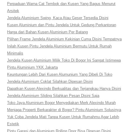
Perpaduan Warna Cat Tembok dan Kusen Yang Bagus Menurut
Arsitek
Jendela Aluminium Swing, Kaca Atau Geser Tersedia Disini
Kusen Aluminium dan Pintu Jendela Untuk Gedung Perkantoran
Harga dari Bahan Kusen Aluminium Per Batang
Pilihan Frame Jendela Aluminium Kekinian Cuma Disini Tempatnya
Inilah Kusen Pintu Jendela Aluminium Bermutu Untuk Rumah
Minimalis
Jendela Kusen Aluminium Milik Toko Di Bogor Ini Sangat Istimewa
Pintu Aluminium YKK Jakarta
Keuntungan Lebih Dari Kusen Alumunium Yang Dibeli Di Toko
Jendela Aluminium Coklat Silahkan Dipesan Disini
Dapatkan Kusen Alexindo Berkualitas dan Terjangkau Hanya Disini
Jendela Aluminium Sliding Silahkan Pesan Disini Saja
Toko Jaya Aluminium Bogor Menyediakan Merk Alexindo Murah
Menjaga Properti Berkarakter di Bogor? Pintu Aluminium Solusinya
Yuk Coba Jendela Mati Tanpa Kusen Untuk Rumahmu Agar Lebih
Estetik
Pintu Garasi dan Aluminium Rolling Door Bisa Dipesan Disini