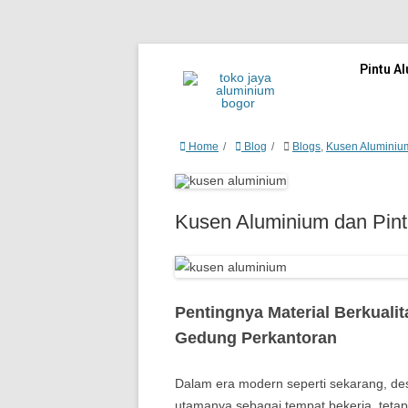
Pintu A
Home
Blog
Blogs
,
Kusen Aluminiu
Kusen Aluminium dan Pin
Pentingnya Material Berkualit
Gedung Perkantoran
Dalam era modern seperti sekarang, de
utamanya sebagai tempat bekerja, teta