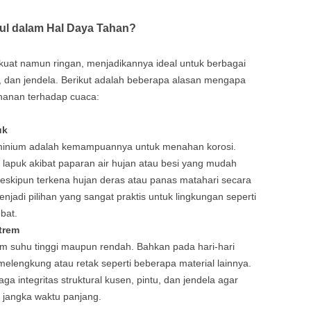
l dalam Hal Daya Tahan?
kuat namun ringan, menjadikannya ideal untuk berbagai
tu, dan jendela. Berikut adalah beberapa alasan mengapa
ahanan terhadap cuaca:
uk
minium adalah kemampuannya untuk menahan korosi.
lapuk akibat paparan air hujan atau besi yang mudah
meskipun terkena hujan deras atau panas matahari secara
jadi pilihan yang sangat praktis untuk lingkungan seperti
bat.
trem
alam suhu tinggi maupun rendah. Bahkan pada hari-hari
melengkung atau retak seperti beberapa material lainnya.
aga integritas struktural kusen, pintu, dan jendela agar
 jangka waktu panjang.