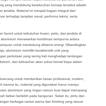
nting yang mendukung keseluruhan konsep tersebut adalah
n jendela. Material ini menjadi bagian integral dari
r terhadap tampilan visual, performa teknis, serta
.
an favorit untuk kebutuhan kusen, pintu, dan jendela di
 aluminium menawarkan kombinasi sempurna antara
kemampuan untuk mendukung efisiensi energi. Dibandingkan
aja, aluminium memiliki karakteristik unik yang
gan perkotaan yang sering kali menghadapi tantangan
ekstrem, dan kebutuhan akan solusi hemat biaya dalam
irancang untuk memberikan kesan profesional, modern,
h karena itu, material yang digunakan harus mampu
 kusen aluminium yang ringan namun kuat dapat menopang
bah beban berlebih pada bangunan. Selain itu, pintu dan
engan berbagai variasi warna dan finishing yang sesuai