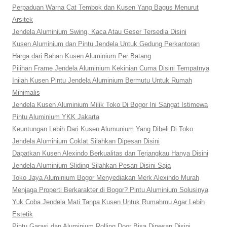
Perpaduan Warna Cat Tembok dan Kusen Yang Bagus Menurut
Arsitek
Jendela Aluminium Swing, Kaca Atau Geser Tersedia Disini
Kusen Aluminium dan Pintu Jendela Untuk Gedung Perkantoran
Harga dari Bahan Kusen Aluminium Per Batang
Pilihan Frame Jendela Aluminium Kekinian Cuma Disini Tempatnya
Inilah Kusen Pintu Jendela Aluminium Bermutu Untuk Rumah
Minimalis
Jendela Kusen Aluminium Milik Toko Di Bogor Ini Sangat Istimewa
Pintu Aluminium YKK Jakarta
Keuntungan Lebih Dari Kusen Alumunium Yang Dibeli Di Toko
Jendela Aluminium Coklat Silahkan Dipesan Disini
Dapatkan Kusen Alexindo Berkualitas dan Terjangkau Hanya Disini
Jendela Aluminium Sliding Silahkan Pesan Disini Saja
Toko Jaya Aluminium Bogor Menyediakan Merk Alexindo Murah
Menjaga Properti Berkarakter di Bogor? Pintu Aluminium Solusinya
Yuk Coba Jendela Mati Tanpa Kusen Untuk Rumahmu Agar Lebih
Estetik
Pintu Garasi dan Aluminium Rolling Door Bisa Dipesan Disini