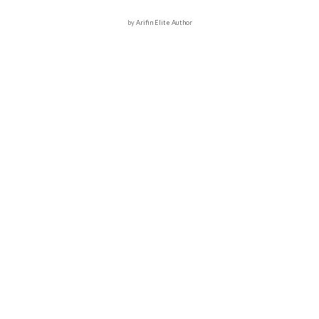
by
Arifin Elite Author