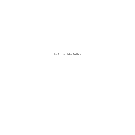
by
Arifin Elite Author